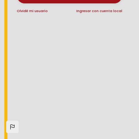
Password
Skip to main content
Olvidé mi usuario
Ingresar con cuenta local
Olvidé mi usuario
INGRESAR